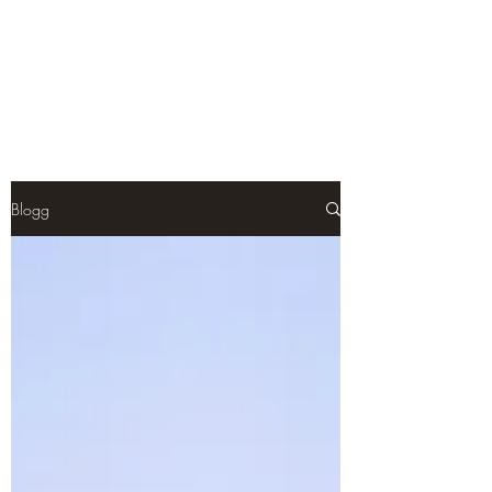
VäxtLusten AB
Hitta balans i ditt liv
Blogg