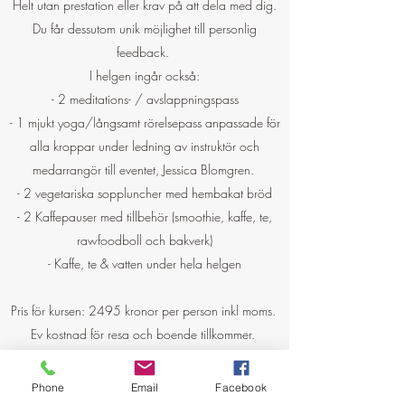
Helt utan prestation eller krav på att dela med dig.
Du får dessutom unik möjlighet till personlig
feedback.
I helgen ingår också:
- 2 meditations- / avslappningspass
- 1 mjukt yoga/långsamt rörelsepass anpassade för
alla kroppar under ledning av instruktör och
medarrangör till eventet, Jessica Blomgren.
- 2 vegetariska soppluncher med hembakat bröd
- 2 Kaffepauser med tillbehör (smoothie, kaffe, te,
rawfoodboll och bakverk)
- Kaffe, te & vatten under hela helgen
Pris för kursen: 2495 kronor per person inkl moms.
Ev kostnad för resa och boende tillkommer.
(Möjlighet att köpa till och boka middag på
lördagkvällen finns.)
Phone
Email
Facebook