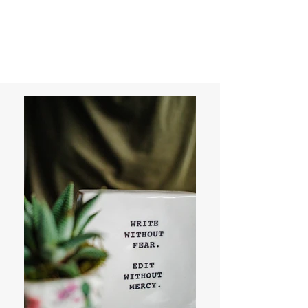
VäxtLusten AB
Hitta balans i ditt liv