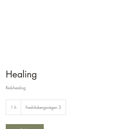
VäxtLusten AB
Hitta balans i ditt liv
Healing
Reikihealing
1 h
1
Fredriksbergsvägen 3